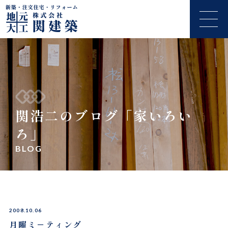
関浩二のブログ「家いろい
ろ」
BLOG
2008.10.06
月曜ミ－ティング