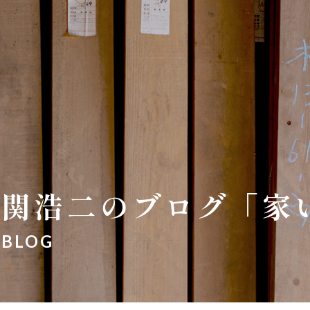
関浩二のブログ「家
BLOG