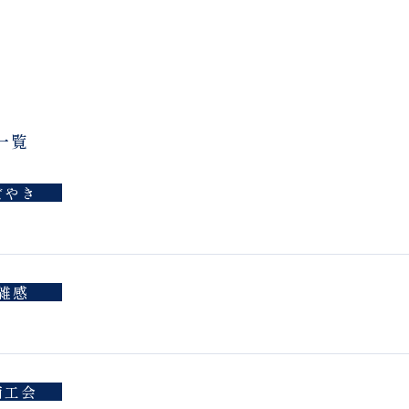
一覧
ぼやき
雑感
商工会