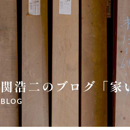
関浩二のブログ「家
BLOG