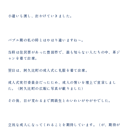
小遣いも渡し、出かけていきました。
バブル期の私の時とはやはり違いますね～。
当時は住民票があった豊田市で、誰も知らない人たちの中、革ジ
ャンを着て出席。
翌日は、阿久比町の成人式に礼服を着て出席。
成人式実行委員会だったため、成人の誓いを壇上で宣言しまし
た。（阿久比町の広報に写真が載りました）
その後、日が変わるまで同級生とわいわいがやがやでした。
立派な成人になってくれることを期待しています。（が、期待が