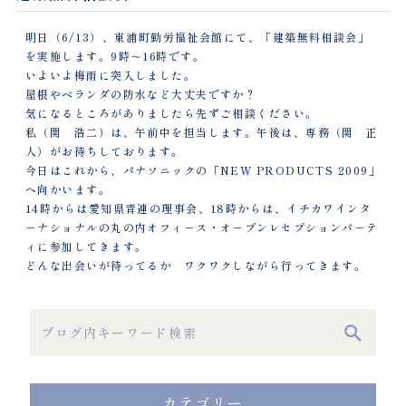
明日（6/13）、東浦町勤労福祉会館にて、「建築無料相談会」
を実施します。9時～16時です。
いよいよ梅雨に突入しました。
屋根やベランダの防水など大丈夫ですか？
気になるところがありましたら先ずご相談ください。
私（関 浩二）は、午前中を担当します。午後は、専務（関 正
人）がお待ちしております。
今日はこれから、パナソニックの「NEW PRODUCTS 2009」
へ向かいます。
14時からは愛知県青連の理事会、18時からは、イチカワインタ
－ナショナルの丸の内オフィ－ス・オ－プンレセプションパ－テ
ィに参加してきます。
どんな出会いが待ってるか ワクワクしながら行ってきます。
カテゴリー