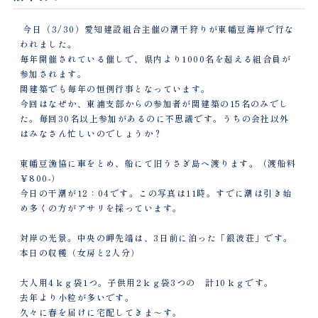
今日（3/30）愛知建設組合主催の潮干狩りが東幡豆海岸で行な
われました。
毎年開催されている催しで、県内より1000名を超える組合員が
参加されます。
関建築でも毎年の恒例行事となっています。
今回はなぜか、東浦支部からの参加者が関建築の15名のみでし
た。毎回30名以上参加があるのに不思議です。うちの会社以外
はみなさん忙しいのでしょうか？
東幡豆漁協に車をとめ、船にて旧うさぎ島へ渡ります。（渡船料
￥800-）
今日の干潮が12：04です。この写真は11時。すでに潮は引き始
め多くの方がアサリを採っています。
対岸の光景。中央の岬先端は、3日前に泊った「銀波荘」です。
本日の収穫（女房と2人分）
大人用4ｋｇ袋1つ。子供用2ｋｇ袋3つの 計10ｋｇです。
去年より小粒が多いです。
久々に春を届けに宅配してきま～す。