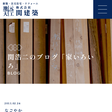
関浩二のブログ「家いろい
ろ」
BLOG
2011.02.26
なごやか