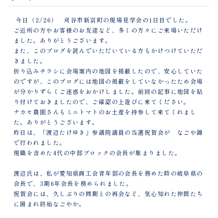
今日（2/26） 刈谷市新富町の現場見学会の1日目でした。
ご近所の方やお客様のお友達など、多くの方々にご来場いただけ
ました。ありがとうございます。
また、このブログを読んでいただいている方もかけつけていただ
きました。
折り込みチラシに会場案内の地図を掲載したので、安心していた
のですが、このブログには地図の掲載をしていなかったため会場
が分かりずらくご迷惑をおかけしました。前回の記事に地図を貼
り付けておきましたので、ご確認の上遊びに来てください。
ナカセ農園さんも
ミニトマトのお土産を持参して来てくれまし
た。ありがとうございます。
昨日は、「渡辺たけゆき」参議院議員の当選祝賀会が なごや錦
で行われました。
現職を含めた4代の中部ブロックの会長が集まりました。
渡辺氏は、私が愛知県商工会青年部の会長を務めた時の岐阜県の
会長で、3期6年会長を務められました。
祝賀会には、久しぶりの同期との再会など、気心知れた仲間たち
に囲まれ終始なごやか。