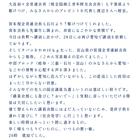
大高前々全青連会長（現全国商工青年同友会会長）も千葉県より
駆けつけ、みなさんからのプレゼントを代表し渡辺さんへ贈呈。
宮本現全青連会長も石川より？駆けつけてくれました。
宮本会長も先輩方に囲まれ、非常になごやかな表情です。
今日は長野へ講演に出かけ、28日には再び愛知で講演を依頼し
ております。
そしてタバコをやめ10ｋｇ太った、富山県の宮窪全青連副会長
からもご報告。（ごめん写真撮るの忘れてました。）
中部ブロック（岐阜・三重・石川・富山）のみなさんから愛知・
なごやの情勢を心配する声を頂きました。
はずかしながら愛知に住んでいながらも、この混沌とした政局は
まったく分からない状態。
そんな中での友人の国会議員当選というのは喜ばしい限りです。
「議員会館にも遊びに？おいで～」と気軽に言っていただける関
係は大切にしたいと思います。
建て替えられた議員会館にはまだ入っていないため、是非子供を
連れて遊びに？（社会見学）に行こうと思います。
楽しい時間はあっという間に過ぎるもの。
早く帰るつもりでいたのに、いつもの悪い癖。
26時 就寝でした。