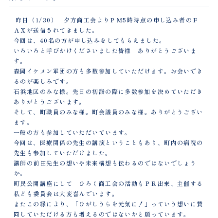
昨日（1/30） 夕方商工会よりＰＭ5時時点の申し込み者のＦ
ＡＸが送信されてきました。
今回は、40名の方が申し込みをしてもらえました。
いろいろと呼びかけくださいました皆様 ありがとうございま
す。
森岡イケメン軍団の方も多数参加していただけます。お会いでき
るのが楽しみです。
石浜地区のみな様。先日の初詣の際に多数参加を決めていただき
ありがとうございます。
そして、町職員のみな様。町会議員のみな様。ありがとうござい
ます。
一般の方も参加していただいています。
今回は、医療関係の先生の講演ということもあり、町内の病院の
先生も参加していただけました。
講師の前田先生の想いや未来構想も伝わるのではないでしょう
か。
町民公開講座にして ひろく商工会の活動もＰＲ出来、主催する
私ども委員会は大変喜んでいます。
またこの縁により、「ひがしうらを元気に！」っていう想いに賛
同していただける方も増えるのではないかと願っています。