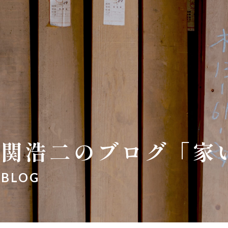
関浩二のブログ「家
BLOG