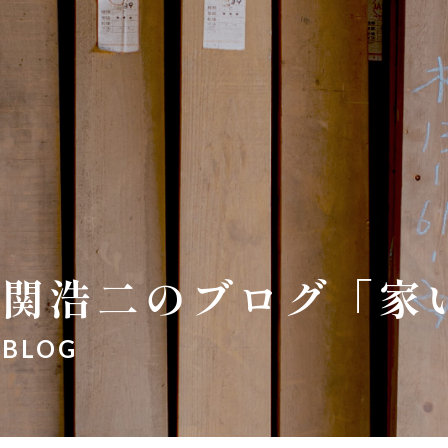
関浩二のブログ「家
BLOG