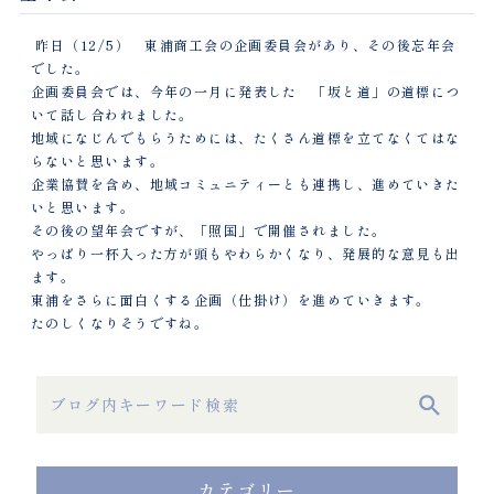
昨日（12/5） 東浦商工会の企画委員会があり、その後忘年会
でした。
企画委員会では、今年の一月に発表した 「坂と道」の道標につ
いて話し合われました。
地域になじんでもらうためには、たくさん道標を立てなくてはな
らないと思います。
企業協賛を含め、地域コミュニティーとも連携し、進めていきた
いと思います。
その後の望年会ですが、「照国」で開催されました。
やっぱり一杯入った方が頭もやわらかくなり、発展的な意見も出
ます。
東浦をさらに面白くする企画（仕掛け）を進めていきます。
たのしくなりそうですね。
カテゴリー