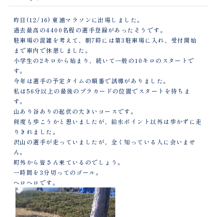
昨日(12/16) 東浦マラソンに出場しました。
過去最高の4400名程の選手登録があったそうです。
駐車場の混雑を考えて、朝7時には第3駐車場に入れ、受付開始
まで車内で休憩しました。
小学生の2キロから始まり、続いて一般の10キロのスタートで
す。
今年は選手の予定タイムの順番で誘導がありました。
私は56分以上の最後のプラカードの位置でスタートを待ちま
す。
山あり谷ありの起伏の大きいコースです。
何度も歩こうかと思いましたが、給水ポイント以外は歩かずに走
りきれました。
沢山の選手が走っていましたが、全く知っている人に会いませ
ん。
町外から皆さん来ているのでしょう。
一時間を3分切ってのゴール。
ヘロヘロです。