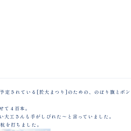
/20に予定されている[於大まつり]のための、のぼり旗とボ
せて４百本。
い大工さんも手がしびれた～と言っていました。
は杭を打ちました。