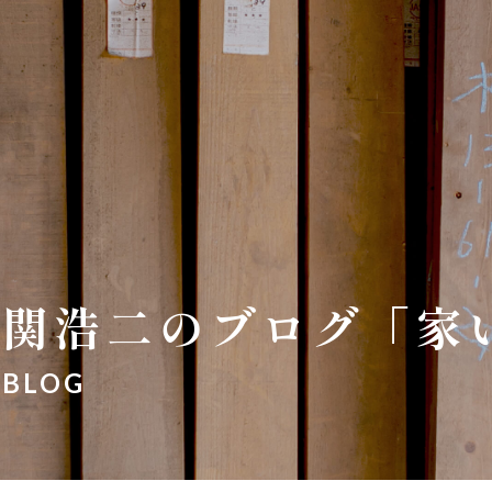
関浩二のブログ「家
BLOG