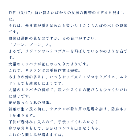
昨日（3/17）買い替えたばかりの女房の携帯のビデオを見まし
た。
それは、先日花が咲き始めたと書いた「さくらんぼの木」の映像
です。
映像は満開の花なのですが、その音声がすごい。
「ブーン、ブーン」と。
まるで、ラジコンのヘリコプターを飛ばしているかのような音で
す。
大量のミツバチが花にやってきたようです。
これで、サクランボの受粉作業は完璧。
あまりの蜂の多さに、いつもやって来るメジロやウグイス、ムク
ドリまでも遠慮したようです。
大量のミツバチの襲来で、咲いたさくらの花びらも少々くたびれ
た感じです。
花が散ったら私の出番。
若葉が生い茂る前に、サクランボ狩り用の足場を掛け、防鳥ネッ
トを張ります。
子供が春休みに入るので、手伝ってくれるかな？
庭の草刈りもして、ＢＢＱコンロも出さなくちゃ。
これから楽しみが増えますね。