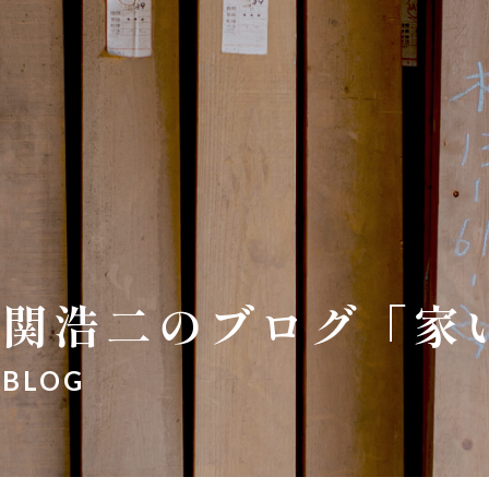
関浩二のブログ「家
BLOG