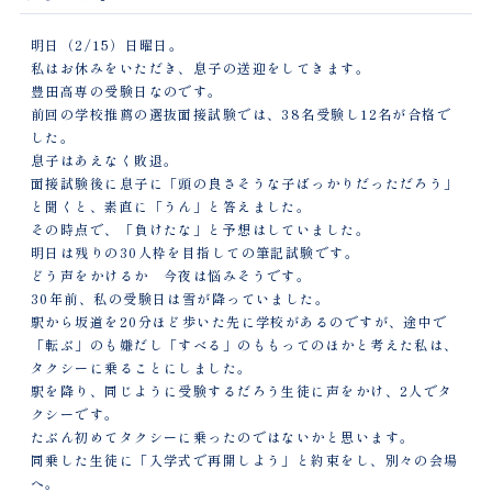
明日（2/15）日曜日。
私はお休みをいただき、息子の送迎をしてきます。
豊田高専の受験日なのです。
前回の学校推薦の選抜面接試験では、38名受験し12名が合格で
した。
息子はあえなく敗退。
面接試験後に息子に「頭の良さそうな子ばっかりだっただろう」
と聞くと、素直に「うん」と答えました。
その時点で、「負けたな」と予想はしていました。
明日は残りの30人枠を目指しての筆記試験です。
どう声をかけるか 今夜は悩みそうです。
30年前、私の受験日は雪が降っていました。
駅から坂道を20分ほど歩いた先に学校があるのですが、途中で
「転ぶ」のも嫌だし「すべる」のももってのほかと考えた私は、
タクシーに乗ることにしました。
駅を降り、同じように受験するだろう生徒に声をかけ、2人でタ
クシーです。
たぶん初めてタクシーに乗ったのではないかと思います。
同乗した生徒に「入学式で再開しよう」と約束をし、別々の会場
へ。