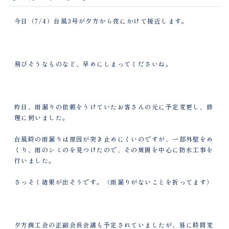
今日（7/4）台風3号が夕方から夜にかけて接近します。
飛びそうなものなど、早めにしまってくださいね。
昨日、雨漏りの依頼をうけていたお客さんの元に予定変更し、修
理に伺いました。
台風時の雨漏りは原因が突き止めにくいのですが、一部外壁をめ
くり、雨のシミのを見つけたので、その周囲を中心に防水工事を
行いました。
さっそく結果が出そうです。（雨漏りがないことを祈ってます）
夕方商工会の正副会長会議も予定されていましたが、昼に時間変