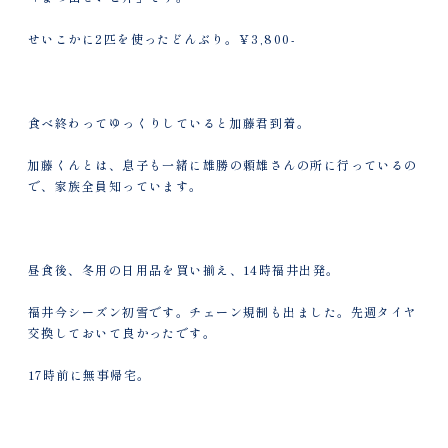
せいこかに2匹を使ったどんぶり。￥3,800-
食べ終わってゆっくりしていると加藤君到着。
加藤くんとは、息子も一緒に雄勝の頼雄さんの所に行っているの
で、家族全員知っています。
昼食後、冬用の日用品を買い揃え、14時福井出発。
福井今シーズン初雪です。チェーン規制も出ました。先週タイヤ
交換しておいて良かったです。
17時前に無事帰宅。