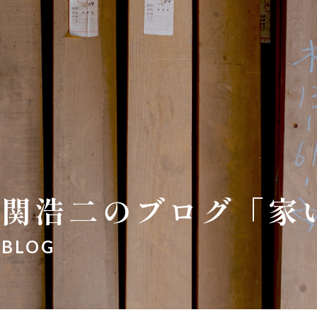
関浩二のブログ「家
BLOG