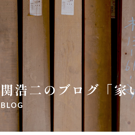
関浩二のブログ「家
BLOG