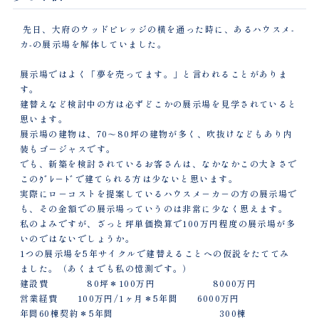
先日、大府のウッドビレッジの横を通った時に、あるハウスメ-
カ-の展示場を解体していました。
展示場ではよく「夢を売ってます。」と言われることがありま
す。
建替えなど検討中の方は必ずどこかの展示場を見学されていると
思います。
展示場の建物は、70～80坪の建物が多く、吹抜けなどもあり内
装もゴ－ジャスです。
でも、新築を検討されているお客さんは、なかなかこの大きさで
このｸﾞﾚ－ﾄﾞで建てられる方は少ないと思います。
実際にロ－コストを提案しているハウスメ－カ－の方の展示場で
も、その金額での展示場っていうのは非常に少なく思えます。
私のよみですが、ざっと坪単価換算で100万円程度の展示場が多
いのではないでしょうか。
1つの展示場を5年サイクルで建替えることへの仮説をたててみ
ました。（あくまでも私の憶測です。）
建設費 80坪＊100万円 8000万円
営業経費 100万円/1ヶ月＊5年間 6000万円
年間60棟契約＊5年間 300棟