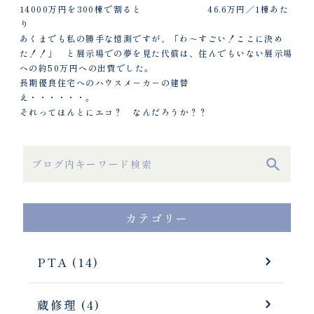
14000万円を300棟で割ると 46.6万円／1棟あた
り
あくまでも私の勝手な憶測ですが、「わ～すごい！ここに決め
た！！」 と展示場での夢を見た代償は、住んでもいない展示場
への約50万円への出費でした。
長期優良住宅へのハウスメ－カ－の建替
え・・・・・・。
それってほんとにエコ？ なんだろうか？？
カテゴリー
PTA (14)
蔵修理 (4)