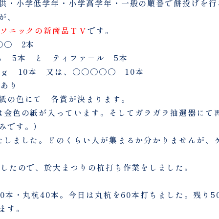
供・小学低学年・小学高学年・一般の順番で餅投げを行
が、
ナソニックの新商品ＴＶ
です。
〇〇 2本
ち 5本 と ティファ－ル 5本
ｋｇ 10本 又は、〇〇〇〇〇 10本
れあり
紙の色にて 各賞が決まります。
は金色の紙が入っています。そしてガラガラ抽選器にて
みです。）
たしました。どのくらい人が集まるか分かりませんが、
了したので、於大まつりの杭打ち作業をしました。
50本・丸杭40本。今日は丸杭を60本打ちました。残り5
ます。