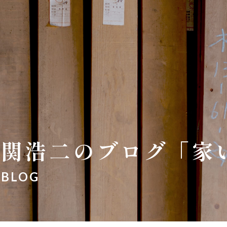
関浩二のブログ「家
BLOG