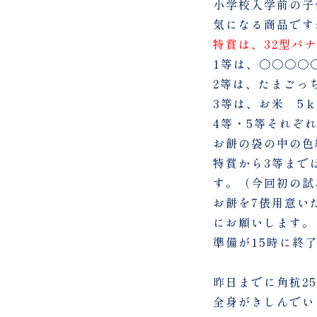
小学校入学前の子
気になる商品です
特賞は、32型パ
1等は、〇〇〇〇
2等は、たまごっ
3等は、お米 5
4等・5等それぞ
お餅の袋の中の色
特賞から3等まで
す。（今回初の試
お餅を7俵用意い
にお願いします。
準備が15時に終
昨日までに角杭2
全身がきしんでい