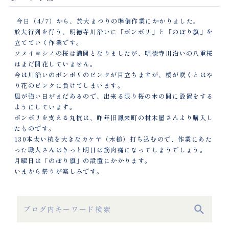
今日（4/7）から、於大まつりの準備作業にかかりました。
於大行列を行う、明徳寺川沿いに「ボンボリ」と「のぼり旗」を
立てていく作業です。
ソメイヨシノの桜は満開となりましたが、明徳寺川沿いの八重桜
はまだ開花していません。
今は川沿いのボンボリのピンクが目立ちますが、桜が咲くとはや
り花のピンクに負けてしまいます。
風が強い日がまだあるので、出来る限り桜の木の間に設置をする
ようにしています。
ボンボリを支える丸杭は、昨年旧鳳来町の材木屋さんより購入し
たものです。
130本太い杭を大きなカケヤ（木槌）打ち込むので、作業にあた
った職人さんはきっと明日は筋肉痛になってしまうでしょう。
月曜日は「のぼり旗」の設置にかかります。
いまから祭りが楽しみです。