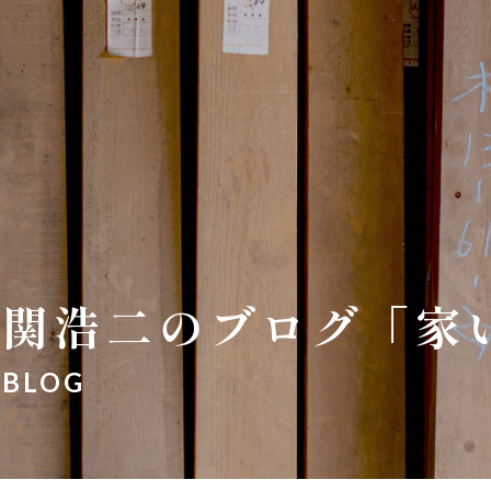
関浩二のブログ「家
BLOG