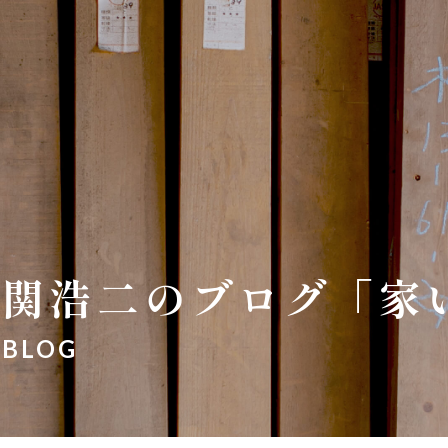
関浩二のブログ「家
BLOG