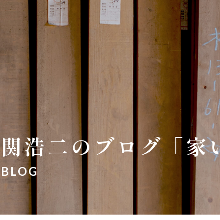
関浩二のブログ「家
BLOG