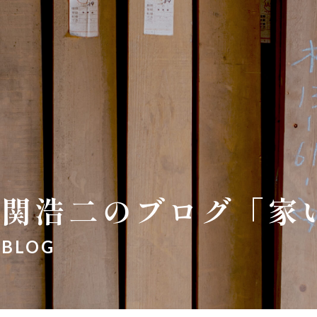
関浩二のブログ「家
BLOG