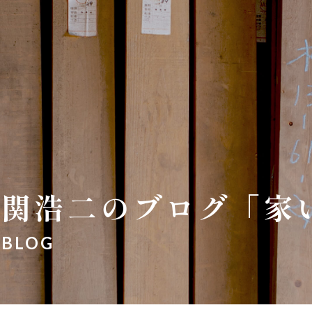
関浩二のブログ「家
BLOG