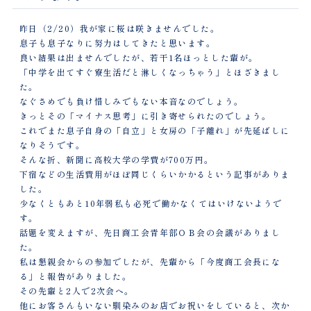
昨日（2/20）我が家に桜は咲きませんでした。
息子も息子なりに努力はしてきたと思います。
良い結果は出ませんでしたが、若干1名ほっとした輩が。
「中学を出てすぐ寮生活だと淋しくなっちゃう」とほざきまし
た。
なぐさめでも負け惜しみでもない本音なのでしょう。
きっとその「マイナス思考」に引き寄せられたのでしょう。
これでまた息子自身の「自立」と女房の「子離れ」が先延ばしに
なりそうです。
そんな折、新聞に高校大学の学費が700万円。
下宿などの生活費用がほぼ同じくらいかかるという記事がありま
した。
少なくともあと10年弱私も必死で働かなくてはいけないようで
す。
話題を変えますが、先日商工会青年部ＯＢ会の会議がありまし
た。
私は懇親会からの参加でしたが、先輩から「今度商工会長にな
る」と報告がありました。
その先輩と2人で2次会へ。
他にお客さんもいない馴染みのお店でお祝いをしていると、次か